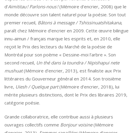
d’
Aimititau ! Parlons-nous !
(Mémoire d’encrier, 2008) que le
monde découvre son talent naturel pour la poésie. Son tout
premier recueil,
Bâtons à message / Tshissinuatshitakana
,
paraît chez Mémoire d’encrier en 2009. Cette œuvre bilingue
innu-aimun / français marque les esprits et, en 2010, elle
reçoit le Prix des lecteurs du Marché de la poésie de
Montréal pour son poème « Dessine-moi l’arbre ». Son
second recueil,
Un thé dans la toundra / Nipishapui nete
mushuat
(Mémoire d’encrier, 2013), est finaliste aux Prix
littéraires du Gouverneur général en 2014. Son troisième
livre,
Uiesh / Quelque part
(Mémoire d’encrier, 2018), lui
mérite plusieurs distinctions, dont le Prix des libraires 2019,
catégorie poésie.
Grande collaboratrice, elle contribue aussi à plusieurs
ouvrages collectifs comme
Bonjour voisine
(Mémoire
d’encrier, 2013),
Femmes rapaillées
(Mémoire d’encrier,