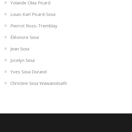
Yolande Okia Picard
Louis-Karl Picard-Sioui
Pierrot Ross-Tremblay
Éléonore Sioui
Jean Sioui
Jocelyn Sioui
Yves Sioui Durand
Christine Sioui Wawanoloath