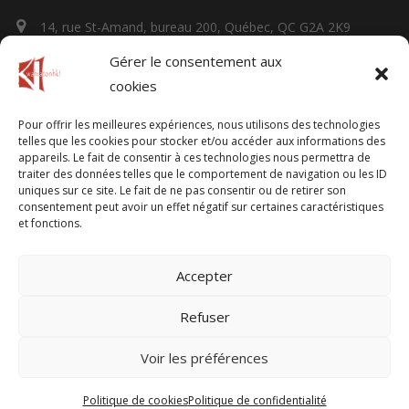
14, rue St-Amand, bureau 200, Québec, QC G2A 2K9
Gérer le consentement aux
kwahiatonhk@gmail.com
cookies
Pour offrir les meilleures expériences, nous utilisons des technologies
Facturation
telles que les cookies pour stocker et/ou accéder aux informations des
appareils. Le fait de consentir à ces technologies nous permettra de
traiter des données telles que le comportement de navigation ou les ID
610, rue Chef Jean Picard, Wendake, QC G0A 4V0
uniques sur ce site. Le fait de ne pas consentir ou de retirer son
consentement peut avoir un effet négatif sur certaines caractéristiques
et fonctions.
https://kwahiatonhk.com/
Accepter
Refuser
Une réalisation d'
Alvéole Média
|
Politique de confidentialité
Voir les préférences
Politique de cookies
Politique de confidentialité