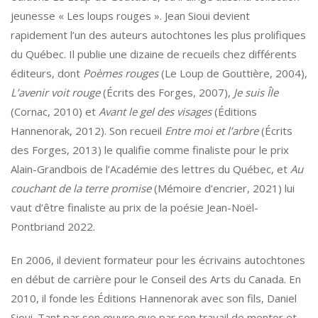
jeunesse « Les loups rouges ». Jean Sioui devient
rapidement l’un des auteurs autochtones les plus prolifiques
du Québec. Il publie une dizaine de recueils chez différents
éditeurs, dont
Poèmes rouges
(Le Loup de Gouttière, 2004),
L’avenir voit rouge
(Écrits des Forges, 2007),
Je suis Île
(Cornac, 2010) et
Avant le gel des visages
(Éditions
Hannenorak, 2012). Son recueil
Entre moi et l’arbre
(Écrits
des Forges, 2013) le qualifie comme finaliste pour le prix
Alain-Grandbois de l’Académie des lettres du Québec, et
Au
couchant de la terre promise
(Mémoire d’encrier, 2021) lui
vaut d’être finaliste au prix de la poésie Jean-Noël-
Pontbriand 2022.
En 2006, il devient formateur pour les écrivains autochtones
en début de carrière pour le Conseil des Arts du Canada. En
2010, il fonde les Éditions Hannenorak avec son fils, Daniel
Sioui. Tant par son œuvre que par son travail de mentor et