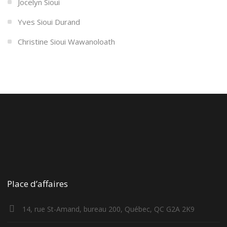
Jocelyn Sioui
Yves Sioui Durand
Christine Sioui Wawanoloath
Place d’affaires
14, rue St-Amand, bureau 200, Québec, QC G2A 2K9