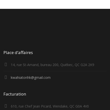
Place d’affaires
14, rue St-Amand, bureau 200, Québec, QC G2A 2K9
kwahiatonhk@gmail.com
Facturation
610, rue Chef Jean Picard, Wendake, QC G0A 4V0