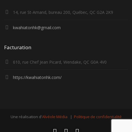
14, rue St-Amand, bureau 200, Québec, QC G2A 2K9
kwahiatonhk@gmail.com
Facturation
610, rue Chef Jean Picard, Wendake, QC G0A 4V0
https://kwahiatonhk.com/
Une réalisation d'
Alvéole Média
|
Politique de confidentialité