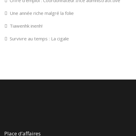
Offre d’emploi : Coordonnateur.trice admnistratif.tive
Une année riche malgré la folie
Tiawenhk inenh!
Survivre au temps : La cigale
Place d’affaires