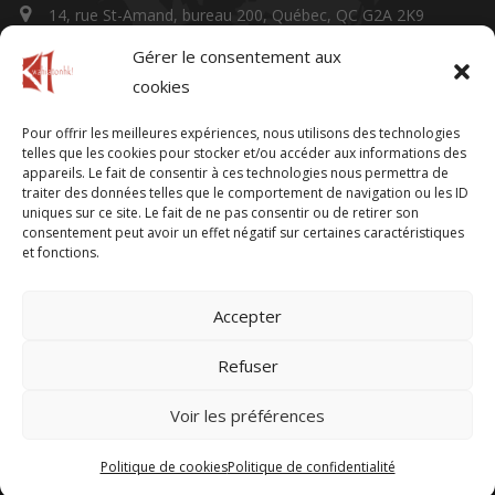
14, rue St-Amand, bureau 200, Québec, QC G2A 2K9
Gérer le consentement aux
kwahiatonhk@gmail.com
cookies
Pour offrir les meilleures expériences, nous utilisons des technologies
Facturation
telles que les cookies pour stocker et/ou accéder aux informations des
appareils. Le fait de consentir à ces technologies nous permettra de
traiter des données telles que le comportement de navigation ou les ID
610, rue Chef Jean Picard, Wendake, QC G0A 4V0
uniques sur ce site. Le fait de ne pas consentir ou de retirer son
consentement peut avoir un effet négatif sur certaines caractéristiques
et fonctions.
https://kwahiatonhk.com/
Accepter
Refuser
Une réalisation d'
Alvéole Média
|
Politique de confidentialité
Voir les préférences
Politique de cookies
Politique de confidentialité